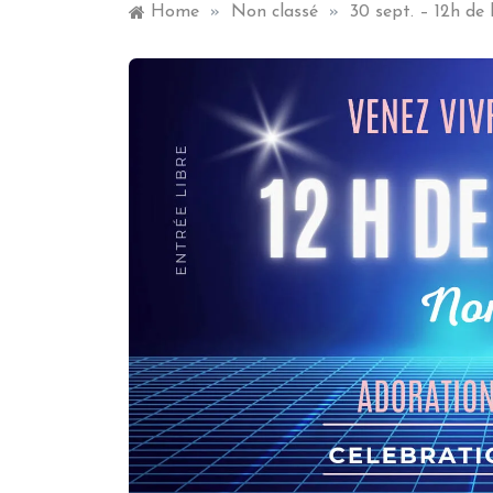
Home
»
Non classé
»
30 sept. – 12h de