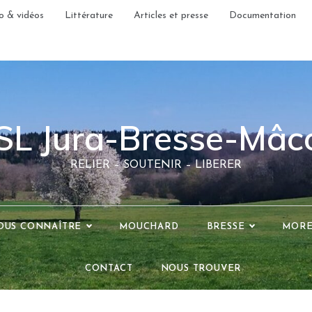
o & vidéos
Littérature
Articles et presse
Documentation
SL Jura-Bresse-Mâc
RELIER – SOUTENIR – LIBERER
OUS CONNAÎTRE
MOUCHARD
BRESSE
MOR
CONTACT
NOUS TROUVER