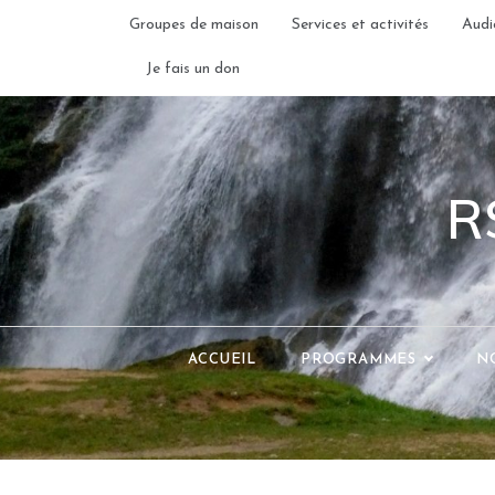
Groupes de maison
Services et activités
Audi
Je fais un don
R
ACCUEIL
PROGRAMMES
N