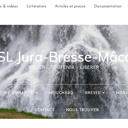
o & vidéos
Littérature
Articles et presse
Documentation
SL Jura-Bresse-Mâc
RELIER – SOUTENIR – LIBERER
OUS CONNAÎTRE
MOUCHARD
BRESSE
MOR
CONTACT
NOUS TROUVER