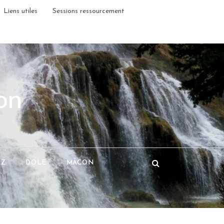
Liens utiles
Sessions ressourcement
on
EZ
DOLE
MÂCON