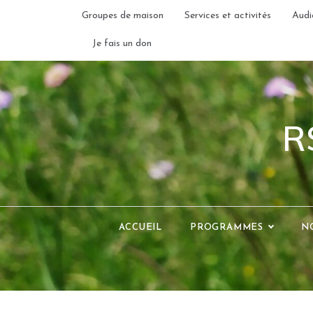
Skip
Groupes de maison
Services et activités
Audi
to
content
Je fais un don
R
ACCUEIL
PROGRAMMES
N