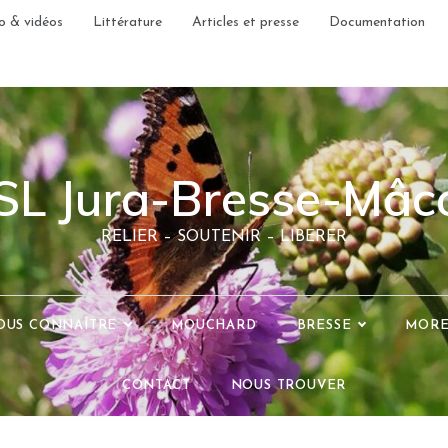
o & vidéos
Littérature
Articles et presse
Documentation
SL Jura-Bresse-Mâc
RELIER – SOUTENIR – LIBERER
OUS CONNAÎTRE
MOUCHARD
BRESSE
MOR
CONTACT
NOUS TROUVER