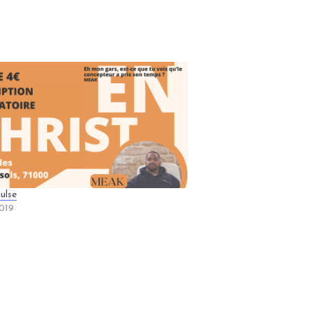
ulse
019