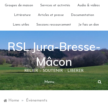
Skip
Groupes de maison
Services et activités
Audio & vidéos
to
content
Littérature
Articles et presse
Documentation
Liens utiles
Sessions ressourcement
Je fais un don
RSL Jura-Bresse-
Mâcon
RELIER – SOUTENIR – LIBERER
Menu
Home
»
Évènements